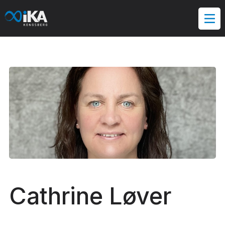
Hopp
til
innholdet
Cathrine Løver