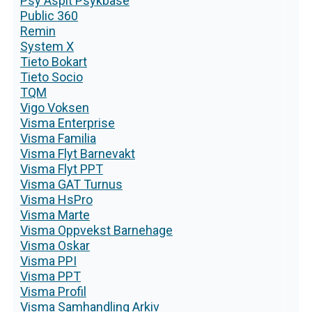
Psy Aspit Psykbase
Public 360
Remin
System X
Tieto Bokart
Tieto Socio
TQM
Vigo Voksen
Visma Enterprise
Visma Familia
Visma Flyt Barnevakt
Visma Flyt PPT
Visma GAT Turnus
Visma HsPro
Visma Marte
Visma Oppvekst Barnehage
Visma Oskar
Visma PPI
Visma PPT
Visma Profil
Visma Samhandling Arkiv