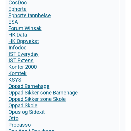
CosDoc
Ephorte
Ephorte tannhelse
ESA
Forum Winsak
HK Data
HK Oppvekst
Infodoc
IST Everyday
IST Extens
Kontor 2000
Komtek
KSYS
Oppad Barnehage
Oppad Sikker sone Barnehage
Oppad Sikker sone Skole
Oppad Skole
Opus og Sidexit
Otto
Procasso