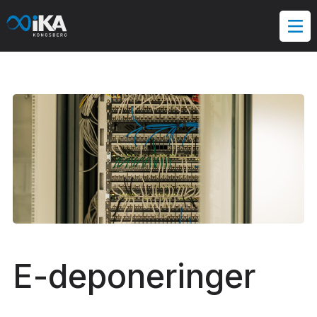
Hopp
til
innholdet
E-deponeringer