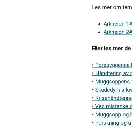
Les mer om temae
Arkheion 1
Arkheion 2
Eller les mer de
• Forebyggende 
• Håndtering av 
• Muggsoppens vi
• Skadedyr i arki
• Krisehåndterin
• Ved mistanke
• Muggsopp og h
• Forskning og ut