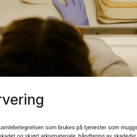
rvering
 samlebetegnelsen som brukes på tjenester som muggs
 skadet og skjørt arkivmateriale, håndtering av skadedyr