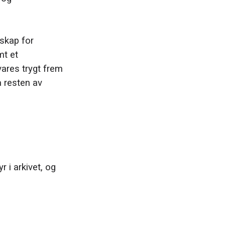
skap for
mt et
ares trygt frem
a resten av
i arkivet, og