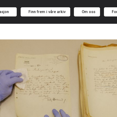
asjon
Finn frem i våre arkiv
Om oss
Fo