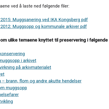
ne ved å laste ned følgende filer:
#2015: Muggsanering ved IKA Kongsberg pdf
#2012: Muggsopp og kommunale arkiver pdf
 om ulike temaene knyttet til preservering i følgende 
konservering
muggsopp i arkivet
rkning på arkivmaterialet
vet
g – brann, flom og andre akutte hendelser
 om muggsopp
elsefarer
vikling