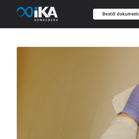
Bestill dokument
Hopp
til
innholdet