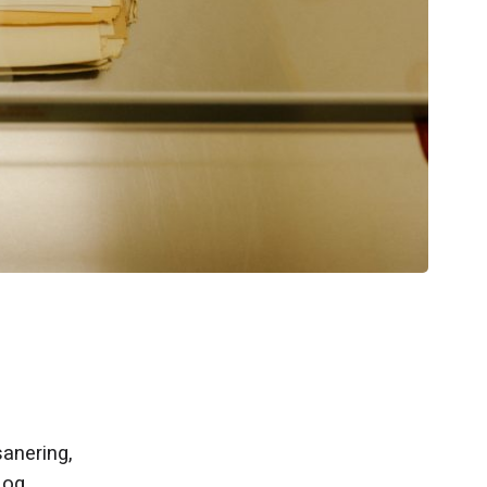
anering,
 og