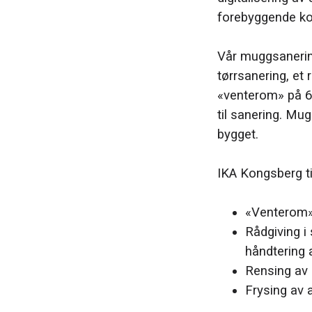
forebyggende ko
Vår muggsanerin
tørrsanering, et 
«venterom» på 6
til sanering. Mu
bygget.
IKA Kongsberg ti
«Venterom» 
Rådgiving i
håndtering 
Rensing av 
Frysing av a