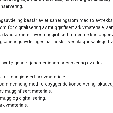
nservering.
gsavdeling består av et saneringsrom med to avtrekks
rom for digitalisering av mugginfisert arkivmateriale, sa
5 kvadratmeter hvor mugginfisert materiale kan oppbev
ggsaneringsavdelingen har adskilt ventilasjonsanlegg fr
lbyr følgende tjenester innen preservering av arkiv:
for mugginfisert arkivmateriale.
 sammenheng med forebyggende konservering, skadedyr 
av mugginfisert materiale.
mugg og digitalisering.
rkivmateriale.