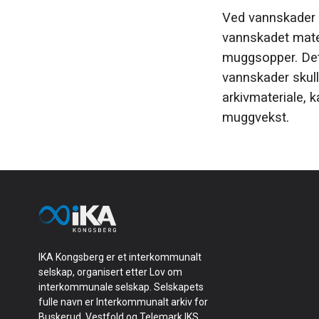
Ved vannskader e
vannskadet materi
muggsopper. Det 
vannskader skulle
arkivmateriale, k
muggvekst.
IKA Kongsberg er et interkommunalt
selskap, organisert etter Lov om
interkommunale selskap. Selskapets
fulle navn er Interkommunalt arkiv for
Buskerud, Vestfold og Telemark IKS.