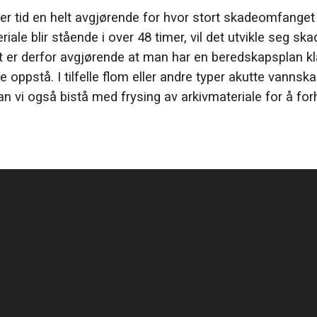
r tid en helt avgjørende for hvor stort skadeomfanget b
ale blir stående i over 48 timer, vil det utvikle seg ska
er derfor avgjørende at man har en beredskapsplan klar
 oppstå. I tilfelle flom eller andre typer akutte vannsk
an vi også bistå med frysing av arkivmateriale for å for