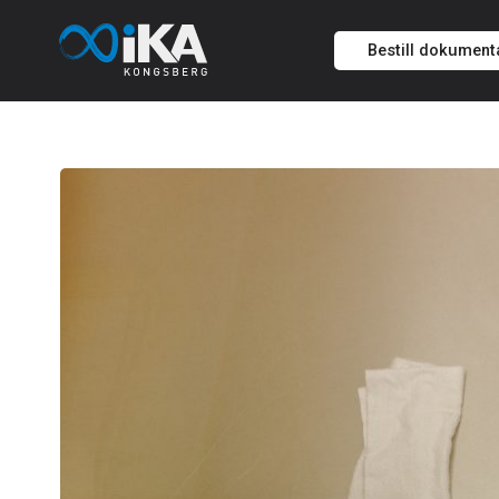
Bestill dokument
Hopp
til
innholdet