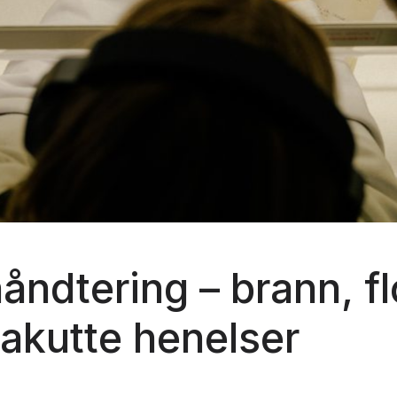
åndtering – brann, f
akutte henelser