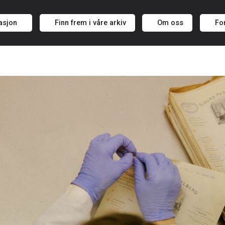
asjon
Finn frem i våre arkiv
Om oss
Fo