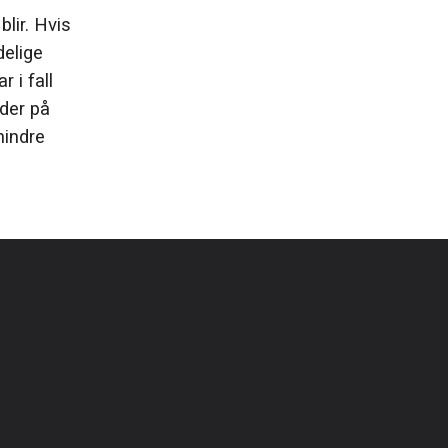
lir. Hvis
delige
 i fall
ader på
hindre