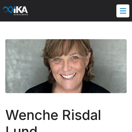
Hopp
til
innholdet
Wenche Risdal
Lund