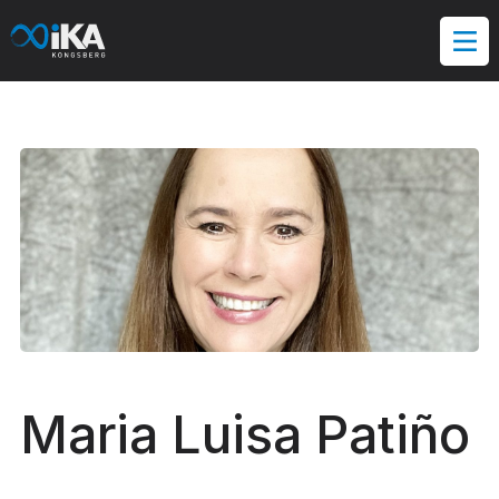
Hopp
til
innholdet
Maria Luisa Patiño