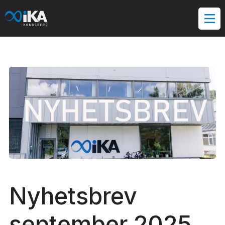
Hopp
til
innholdet
Nyhetsbrev
september 2025