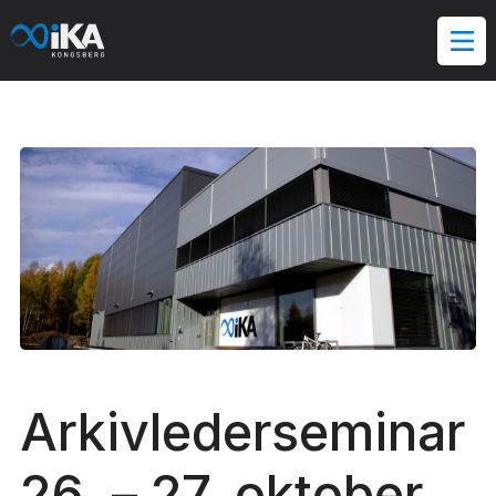
Hopp
til
innholdet
Arkivlederseminar
26. – 27. oktober