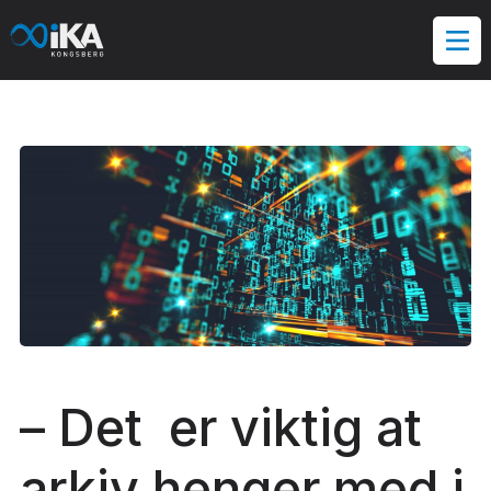
Hopp
til
innholdet
– Det er viktig at
arkiv henger med i