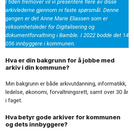
I tiden fremover vil vi presentere flere av disse
arkivlederne gjennom ni faste spørsmål. Denne
gangen er det Anne Marie Eliassen som er
virksomhetsleder for Digitalisering og
dokumentforvaltning i Bamble. I 2022 bodde det 14
056 innbyggere i kommunen.
Hva er din bakgrunn for å jobbe med
arkiv i din kommune?
Min bakgrunn er både arkivutdanning, informatikk,
ledelse, økonomi, forvaltningsrett, samt over 30 år
i faget.
Hva betyr gode arkiver for kommunen
og dets innbyggere?