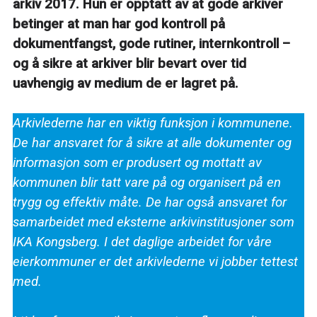
arkiv 2017. Hun er opptatt av at gode arkiver
betinger at man har god kontroll på
dokumentfangst, gode rutiner, internkontroll –
og å sikre at arkiver blir bevart over tid
uavhengig av medium de er lagret på.
Arkivlederne har en viktig funksjon i kommunene.
De har ansvaret for å sikre at alle dokumenter og
informasjon som er produsert og mottatt av
kommunen blir tatt vare på og organisert på en
trygg og effektiv måte. De har også ansvaret for
samarbeidet med eksterne arkivinstitusjoner som
IKA Kongsberg. I det daglige arbeidet for våre
eierkommuner er det arkivlederne vi jobber tettest
med.