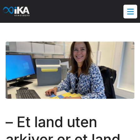
Hopp
til
innholdet
– Et land uten
arkiver er et land