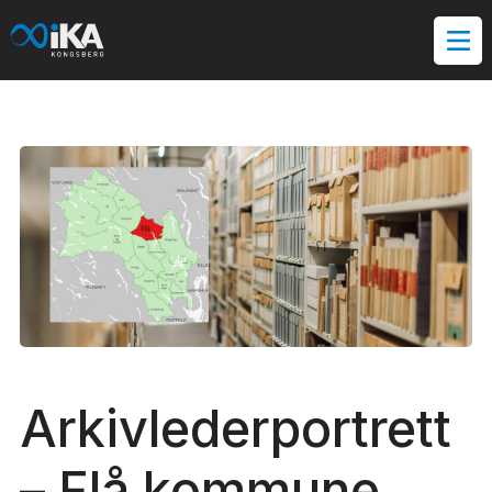
Hopp
til
innholdet
Arkivlederportrett
– Flå kommune